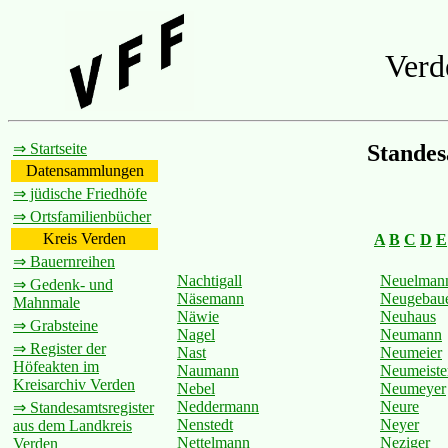
Verd
⇒ Startseite
Standes
Datensammlungen
⇒ jüdische Friedhöfe
⇒ Ortsfamilienbücher
Kreis Verden
A
B
C
D
E
⇒ Bauernreihen
Nachtigall
Neuelman
⇒ Gedenk- und
Näsemann
Neugebau
Mahnmale
Näwie
Neuhaus
⇒ Grabsteine
Nagel
Neumann
⇒ Register der
Nast
Neumeier
Höfeakten im
Naumann
Neumeiste
Kreisarchiv Verden
Nebel
Neumeyer
Neddermann
Neure
⇒ Standesamtsregister
Nenstedt
Neyer
aus dem Landkreis
Nettelmann
Neziger
Verden