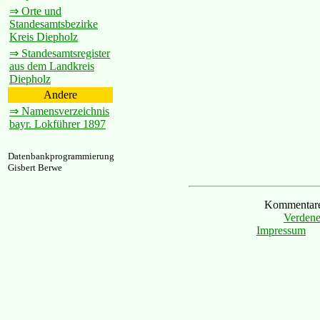
⇒ Orte und
Standesamtsbezirke
Kreis Diepholz
⇒ Standesamtsregister
aus dem Landkreis
Diepholz
Andere
⇒ Namensverzeichnis
bayr. Lokführer 1897
Datenbankprogrammierung
Gisbert Berwe
Kommentare 
Verdene
Impressum