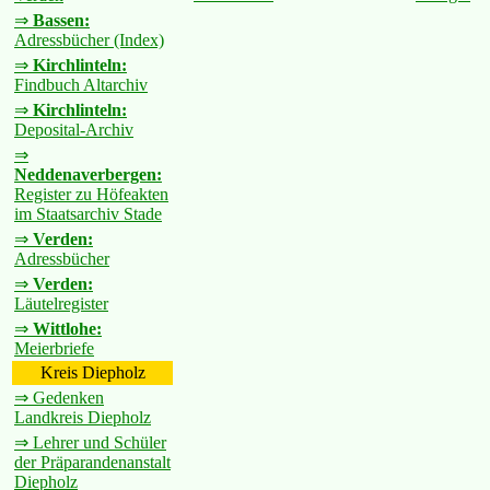
⇒
Bassen:
Adressbücher (Index)
⇒
Kirchlinteln:
Findbuch Altarchiv
⇒
Kirchlinteln:
Deposital-Archiv
⇒
Neddenaverbergen:
Register zu Höfeakten
im Staatsarchiv Stade
⇒
Verden:
Adressbücher
⇒
Verden:
Läutelregister
⇒
Wittlohe:
Meierbriefe
Kreis Diepholz
⇒ Gedenken
Landkreis Diepholz
⇒ Lehrer und Schüler
der Präparandenanstalt
Diepholz