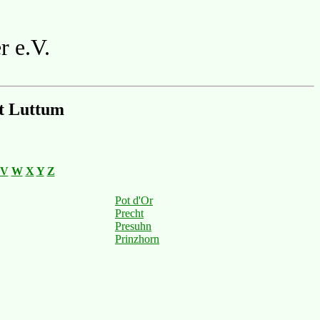
r e.V.
t Luttum
V
W
X
Y
Z
Pot d'Or
Precht
Presuhn
Prinzhorn