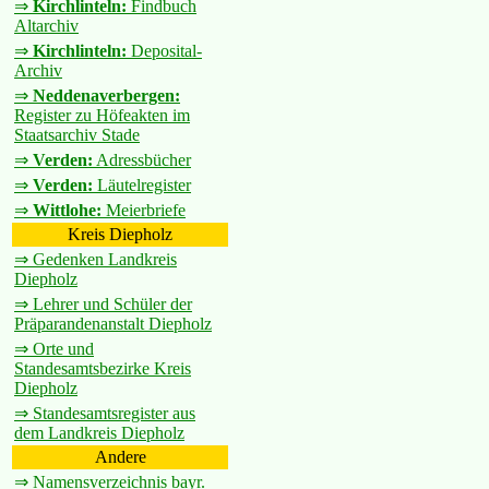
⇒
Kirchlinteln:
Findbuch
Altarchiv
⇒
Kirchlinteln:
Deposital-
Archiv
⇒
Neddenaverbergen:
Register zu Höfeakten im
Staatsarchiv Stade
⇒
Verden:
Adressbücher
⇒
Verden:
Läutelregister
⇒
Wittlohe:
Meierbriefe
Kreis Diepholz
⇒ Gedenken Landkreis
Diepholz
⇒ Lehrer und Schüler der
Präparandenanstalt Diepholz
⇒ Orte und
Standesamtsbezirke Kreis
Diepholz
⇒ Standesamtsregister aus
dem Landkreis Diepholz
Andere
⇒ Namensverzeichnis bayr.