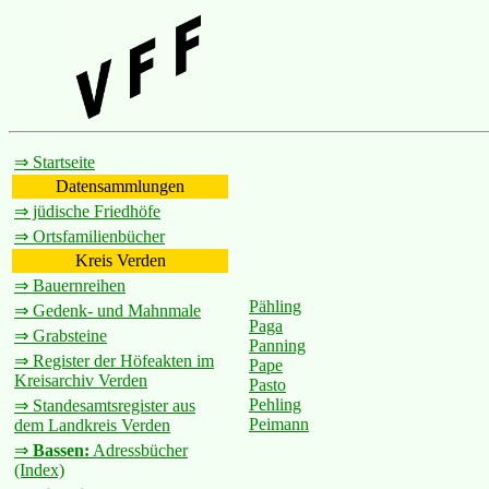
⇒ Startseite
Datensammlungen
⇒ jüdische Friedhöfe
⇒ Ortsfamilienbücher
Kreis Verden
⇒ Bauernreihen
Pähling
⇒ Gedenk- und Mahnmale
Paga
⇒ Grabsteine
Panning
⇒ Register der Höfeakten im
Pape
Kreisarchiv Verden
Pasto
Pehling
⇒ Standesamtsregister aus
Peimann
dem Landkreis Verden
⇒
Bassen:
Adressbücher
(Index)