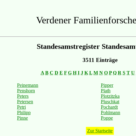
Verdener Familienforsche
Standesamstregister Standesam
3511 Einträge
A
B
C
D
E
F
G
H
I
J
K
L
M
N
O
P
Q
R
S
T
U
Peinemann
Pipper
Penshorn
Plath
Peters
Plotzitzka
Petersen
Pluschkat
Petri
Pochardt
Philipp
Pohlmann
Pinne
Poppe
Zur Startseite