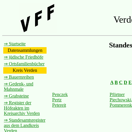
Verd
⇒ Startseite
Standes
Datensammlungen
⇒ jüdische Friedhöfe
⇒ Ortsfamilienbücher
Kreis Verden
⇒ Bauernreihen
A
B
C
D
E
⇒ Gedenk- und
Mahnmale
Penczek
Pförtner
⇒ Grabsteine
Pertz
Piechowski
⇒ Register der
Petereit
Pommerenk
Höfeakten im
Kreisarchiv Verden
⇒ Standesamtsregister
aus dem Landkreis
Verden