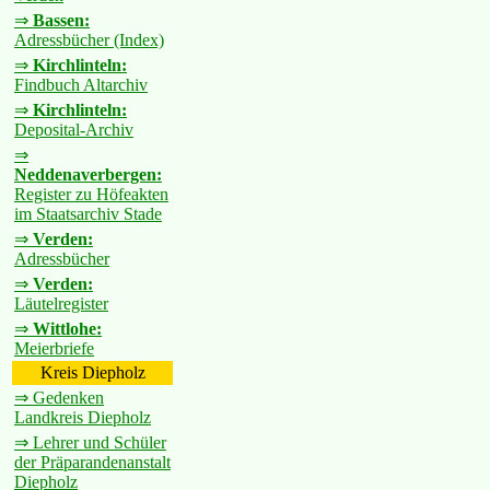
⇒
Bassen:
Adressbücher (Index)
⇒
Kirchlinteln:
Findbuch Altarchiv
⇒
Kirchlinteln:
Deposital-Archiv
⇒
Neddenaverbergen:
Register zu Höfeakten
im Staatsarchiv Stade
⇒
Verden:
Adressbücher
⇒
Verden:
Läutelregister
⇒
Wittlohe:
Meierbriefe
Kreis Diepholz
⇒ Gedenken
Landkreis Diepholz
⇒ Lehrer und Schüler
der Präparandenanstalt
Diepholz