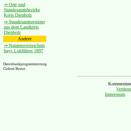
⇒ Orte und
Standesamtsbezirke
Kreis Diepholz
⇒ Standesamtsregister
aus dem Landkreis
Diepholz
Andere
⇒ Namensverzeichnis
bayr. Lokführer 1897
Datenbankprogrammierung
Gisbert Berwe
Kommentare 
Verdene
Impressum