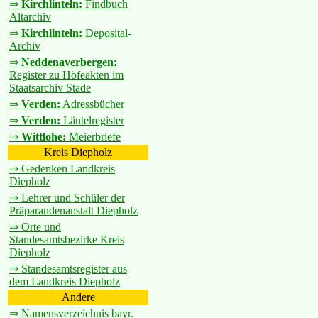
⇒
Kirchlinteln:
Findbuch
Altarchiv
⇒
Kirchlinteln:
Deposital-
Archiv
⇒
Neddenaverbergen:
Register zu Höfeakten im
Staatsarchiv Stade
⇒
Verden:
Adressbücher
⇒
Verden:
Läutelregister
⇒
Wittlohe:
Meierbriefe
Kreis Diepholz
⇒ Gedenken Landkreis
Diepholz
⇒ Lehrer und Schüler der
Präparandenanstalt Diepholz
⇒ Orte und
Standesamtsbezirke Kreis
Diepholz
⇒ Standesamtsregister aus
dem Landkreis Diepholz
Andere
⇒ Namensverzeichnis bayr.