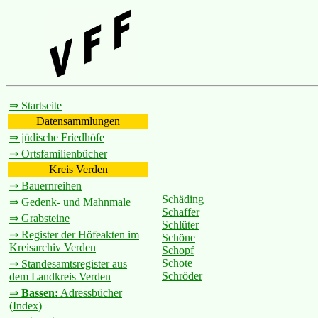
⇒ Startseite
Datensammlungen
⇒ jüdische Friedhöfe
⇒ Ortsfamilienbücher
Kreis Verden
⇒ Bauernreihen
Schäding
⇒ Gedenk- und Mahnmale
Schaffer
⇒ Grabsteine
Schlüter
⇒ Register der Höfeakten im
Schöne
Kreisarchiv Verden
Schopf
Schote
⇒ Standesamtsregister aus
Schröder
dem Landkreis Verden
⇒
Bassen:
Adressbücher
(Index)