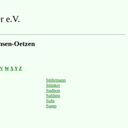
r e.V.
hsen-Oetzen
V
W
X
Y
Z
Stührmann
Stünker
Sudhop
Suhling
Suhr
Sump