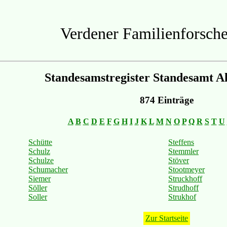
Verdener Familienforsche
Standesamstregister Standesamt A
874 Einträge
A
B
C
D
E
F
G
H
I
J
K
L
M
N
O
P
Q
R
S
T
U
Schütte
Steffens
Schulz
Stemmler
Schulze
Stöver
Schumacher
Stootmeyer
Siemer
Struckhoff
Söller
Strudhoff
Soller
Strukhof
Zur Startseite