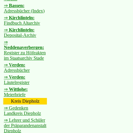
⇒
Bassen:
Adressbücher (Index)
⇒
Kirchlinteln:
Findbuch Altarchiv
⇒
Kirchlinteln:
Deposital-Archiv
⇒
Neddenaverbergen:
Register zu Höfeakten
im Staatsarchiv Stade
⇒
Verden:
Adressbücher
⇒
Verden:
Läutelregister
⇒
Wittlohe:
Meierbriefe
Kreis Diepholz
⇒ Gedenken
Landkreis Diepholz
⇒ Lehrer und Schüler
der Präparandenanstalt
Diepholz