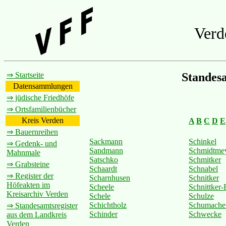
Verd
⇒ Startseite
Standes
Datensammlungen
⇒ jüdische Friedhöfe
⇒ Ortsfamilienbücher
Kreis Verden
A
B
C
D
E
⇒ Bauernreihen
Sackmann
Schinkel
⇒ Gedenk- und
Sandmann
Schmidtme
Mahnmale
Satschko
Schmitker
⇒ Grabsteine
Schaardt
Schnabel
⇒ Register der
Scharnhusen
Schnitker
Höfeakten im
Scheele
Schnittker
Kreisarchiv Verden
Schele
Schulze
Schichtholz
Schumache
⇒ Standesamtsregister
Schinder
Schwecke
aus dem Landkreis
Verden