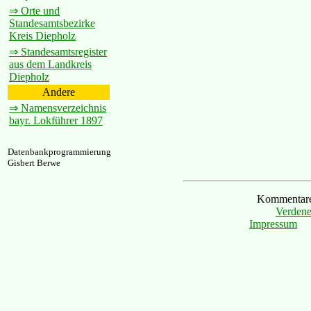
⇒ Orte und
Standesamtsbezirke
Kreis Diepholz
⇒ Standesamtsregister
aus dem Landkreis
Diepholz
Andere
⇒ Namensverzeichnis
bayr. Lokführer 1897
Datenbankprogrammierung
Gisbert Berwe
Kommentare 
Verdene
Impressum