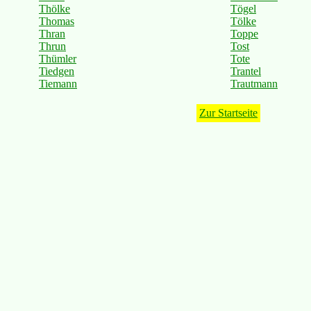
Thölke
Tögel
Thomas
Tölke
Thran
Toppe
Thrun
Tost
Thümler
Tote
Tiedgen
Trantel
Tiemann
Trautmann
Zur Startseite