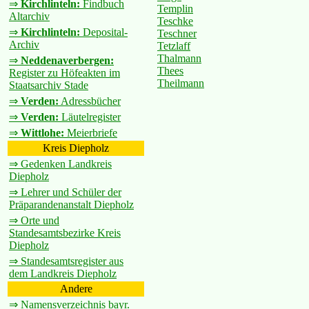
⇒
Kirchlinteln:
Findbuch
Templin
Altarchiv
Teschke
⇒
Kirchlinteln:
Deposital-
Teschner
Archiv
Tetzlaff
Thalmann
⇒
Neddenaverbergen:
Thees
Register zu Höfeakten im
Theilmann
Staatsarchiv Stade
⇒
Verden:
Adressbücher
⇒
Verden:
Läutelregister
⇒
Wittlohe:
Meierbriefe
Kreis Diepholz
⇒ Gedenken Landkreis
Diepholz
⇒ Lehrer und Schüler der
Präparandenanstalt Diepholz
⇒ Orte und
Standesamtsbezirke Kreis
Diepholz
⇒ Standesamtsregister aus
dem Landkreis Diepholz
Andere
⇒ Namensverzeichnis bayr.