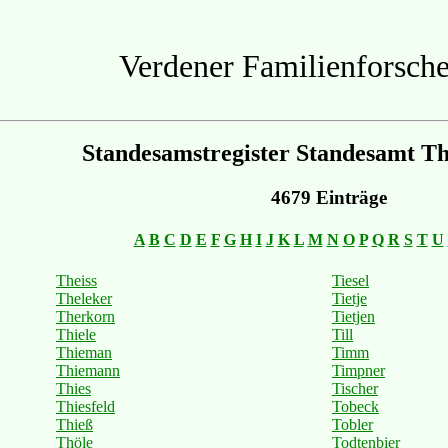
Verdener Familienforsche
Standesamstregister Standesamt T
4679 Einträge
A
B
C
D
E
F
G
H
I
J
K
L
M
N
O
P
Q
R
S
T
U
Theiss
Tiesel
Theleker
Tietje
Therkorn
Tietjen
Thiele
Till
Thieman
Timm
Thiemann
Timpner
Thies
Tischer
Thiesfeld
Tobeck
Thieß
Tobler
Thöle
Todtenbier