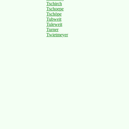
Tschirch
Tschoepe
Tschöpe
Tubweit
Tuleweit
Turner
Twietmeyer