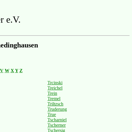
r e.V.
hedinghausen
V
W
X
Y
Z
Trcinski
Treichel
Trein
Tremel
Triltzsch
Truderung
True
Tscharniel
Tscherner
Tschersig