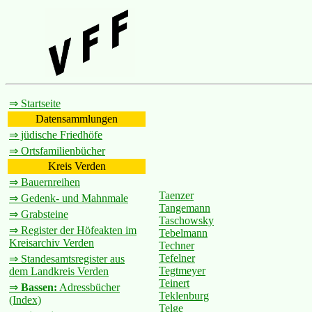
⇒ Startseite
Datensammlungen
⇒ jüdische Friedhöfe
⇒ Ortsfamilienbücher
Kreis Verden
⇒ Bauernreihen
Taenzer
⇒ Gedenk- und Mahnmale
Tangemann
⇒ Grabsteine
Taschowsky
⇒ Register der Höfeakten im
Tebelmann
Kreisarchiv Verden
Techner
Tefelner
⇒ Standesamtsregister aus
Tegtmeyer
dem Landkreis Verden
Teinert
⇒
Bassen:
Adressbücher
Teklenburg
(Index)
Telge