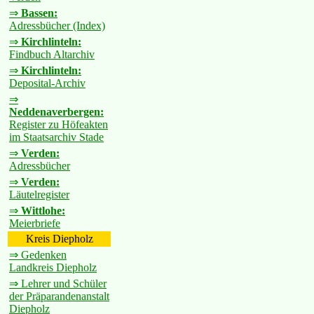
⇒
Bassen:
Adressbücher (Index)
⇒
Kirchlinteln:
Findbuch Altarchiv
⇒
Kirchlinteln:
Deposital-Archiv
⇒
Neddenaverbergen:
Register zu Höfeakten
im Staatsarchiv Stade
⇒
Verden:
Adressbücher
⇒
Verden:
Läutelregister
⇒
Wittlohe:
Meierbriefe
Kreis Diepholz
⇒ Gedenken
Landkreis Diepholz
⇒ Lehrer und Schüler
der Präparandenanstalt
Diepholz