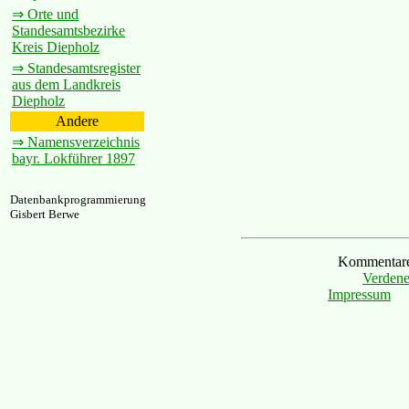
⇒ Orte und
Standesamtsbezirke
Kreis Diepholz
⇒ Standesamtsregister
aus dem Landkreis
Diepholz
Andere
⇒ Namensverzeichnis
bayr. Lokführer 1897
Datenbankprogrammierung
Gisbert Berwe
Kommentare 
Verdene
Impressum