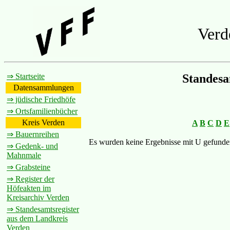
Verd
⇒ Startseite
Standesa
Datensammlungen
⇒ jüdische Friedhöfe
⇒ Ortsfamilienbücher
Kreis Verden
A
B
C
D
E
⇒ Bauernreihen
Es wurden keine Ergebnisse mit U gefunde
⇒ Gedenk- und
Mahnmale
⇒ Grabsteine
⇒ Register der
Höfeakten im
Kreisarchiv Verden
⇒ Standesamtsregister
aus dem Landkreis
Verden