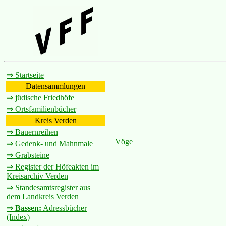
⇒ Startseite
Datensammlungen
⇒ jüdische Friedhöfe
⇒ Ortsfamilienbücher
Kreis Verden
⇒ Bauernreihen
Vöge
⇒ Gedenk- und Mahnmale
⇒ Grabsteine
⇒ Register der Höfeakten im
Kreisarchiv Verden
⇒ Standesamtsregister aus
dem Landkreis Verden
⇒
Bassen:
Adressbücher
(Index)