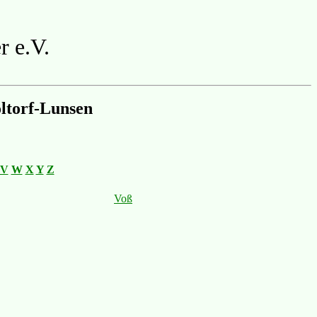
r e.V.
ltorf-Lunsen
V
W
X
Y
Z
Voß