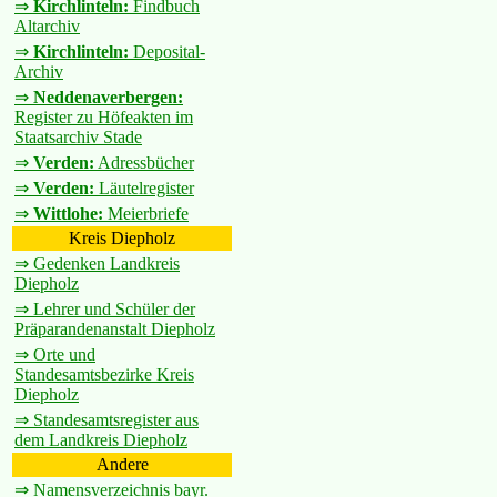
⇒
Kirchlinteln:
Findbuch
Altarchiv
⇒
Kirchlinteln:
Deposital-
Archiv
⇒
Neddenaverbergen:
Register zu Höfeakten im
Staatsarchiv Stade
⇒
Verden:
Adressbücher
⇒
Verden:
Läutelregister
⇒
Wittlohe:
Meierbriefe
Kreis Diepholz
⇒ Gedenken Landkreis
Diepholz
⇒ Lehrer und Schüler der
Präparandenanstalt Diepholz
⇒ Orte und
Standesamtsbezirke Kreis
Diepholz
⇒ Standesamtsregister aus
dem Landkreis Diepholz
Andere
⇒ Namensverzeichnis bayr.