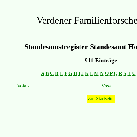
Verdener Familienforsche
Standesamstregister Standesamt Ho
911 Einträge
A
B
C
D
E
F
G
H
I
J
K
L
M
N
O
P
Q
R
S
T
U
Voigts
Voss
Zur Startseite