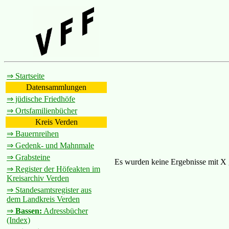
⇒ Startseite
Datensammlungen
⇒ jüdische Friedhöfe
⇒ Ortsfamilienbücher
Kreis Verden
⇒ Bauernreihen
⇒ Gedenk- und Mahnmale
⇒ Grabsteine
Es wurden keine Ergebnisse mit X
⇒ Register der Höfeakten im
Kreisarchiv Verden
⇒ Standesamtsregister aus
dem Landkreis Verden
⇒
Bassen:
Adressbücher
(Index)