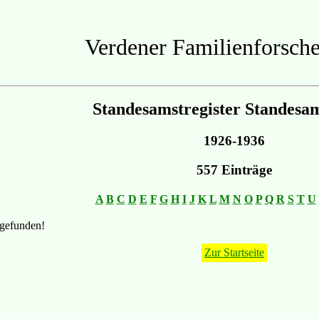
Verdener Familienforsche
Standesamstregister Standesa
1926-1936
557 Einträge
A
B
C
D
E
F
G
H
I
J
K
L
M
N
O
P
Q
R
S
T
U
 gefunden!
Zur Startseite