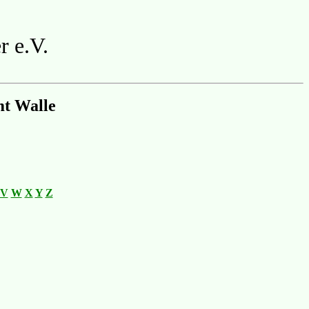
r e.V.
mt Walle
V
W
X
Y
Z