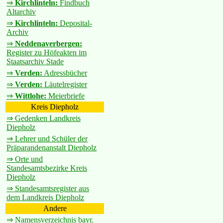
⇒
Kirchlinteln:
Findbuch
Altarchiv
⇒
Kirchlinteln:
Deposital-
Archiv
⇒
Neddenaverbergen:
Register zu Höfeakten im
Staatsarchiv Stade
⇒
Verden:
Adressbücher
⇒
Verden:
Läutelregister
⇒
Wittlohe:
Meierbriefe
Kreis Diepholz
⇒ Gedenken Landkreis
Diepholz
⇒ Lehrer und Schüler der
Präparandenanstalt Diepholz
⇒ Orte und
Standesamtsbezirke Kreis
Diepholz
⇒ Standesamtsregister aus
dem Landkreis Diepholz
Andere
⇒ Namensverzeichnis bayr.