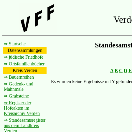
Verd
⇒ Startseite
Standesamst
Datensammlungen
⇒ jüdische Friedhöfe
⇒ Ortsfamilienbücher
Kreis Verden
A
B
C
D
E
⇒ Bauernreihen
Es wurden keine Ergebnisse mit Y gefunde
⇒ Gedenk- und
Mahnmale
⇒ Grabsteine
⇒ Register der
Höfeakten im
Kreisarchiv Verden
⇒ Standesamtsregister
aus dem Landkreis
Verden