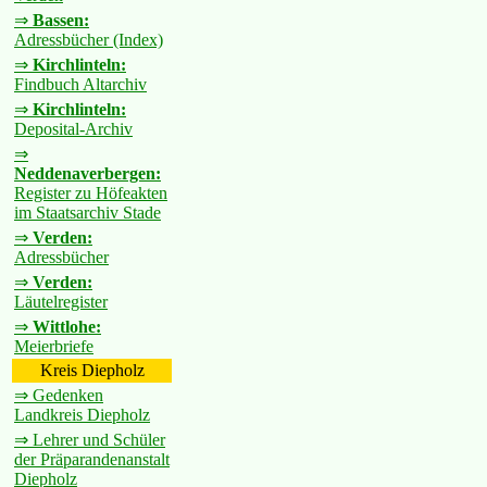
⇒
Bassen:
Adressbücher (Index)
⇒
Kirchlinteln:
Findbuch Altarchiv
⇒
Kirchlinteln:
Deposital-Archiv
⇒
Neddenaverbergen:
Register zu Höfeakten
im Staatsarchiv Stade
⇒
Verden:
Adressbücher
⇒
Verden:
Läutelregister
⇒
Wittlohe:
Meierbriefe
Kreis Diepholz
⇒ Gedenken
Landkreis Diepholz
⇒ Lehrer und Schüler
der Präparandenanstalt
Diepholz