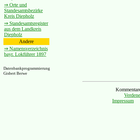
⇒ Orte und
Standesamtsbezirke
Kreis Diepholz
⇒ Standesamtsregister
aus dem Landkreis
Diepholz
Andere
⇒ Namensverzeichnis
bayr. Lokführer 1897
Datenbankprogrammierung
Gisbert Berwe
Kommentare 
Verdene
Impressum