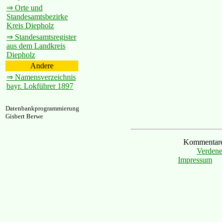
⇒ Orte und
Standesamtsbezirke
Kreis Diepholz
⇒ Standesamtsregister
aus dem Landkreis
Diepholz
Andere
⇒ Namensverzeichnis
bayr. Lokführer 1897
Datenbankprogrammierung
Gisbert Berwe
Kommentare 
Verdene
Impressum