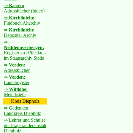
⇒
Bassen:
Adressbücher (Index)
⇒
Kirchlinteln:
Findbuch Altarchiv
⇒
Kirchlinteln:
Deposital-Archiv
⇒
Neddenaverbergen:
Register zu Höfeakten
im Staatsarchiv Stade
⇒
Verden:
Adressbücher
⇒
Verden:
Läutelregister
⇒
Wittlohe:
Meierbriefe
Kreis Diepholz
⇒ Gedenken
Landkreis Diepholz
⇒ Lehrer und Schüler
der Präparandenanstalt
Diepholz