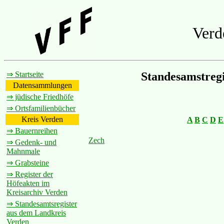
Verd
⇒ Startseite
Standesamstreg
Datensammlungen
⇒ jüdische Friedhöfe
⇒ Ortsfamilienbücher
Kreis Verden
A
B
C
D
E
⇒ Bauernreihen
Zech
⇒ Gedenk- und
Mahnmale
⇒ Grabsteine
⇒ Register der
Höfeakten im
Kreisarchiv Verden
⇒ Standesamtsregister
aus dem Landkreis
Verden