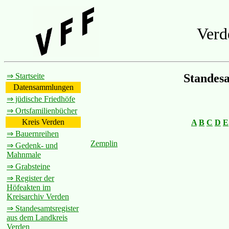
Verd
⇒ Startseite
Standesa
Datensammlungen
⇒ jüdische Friedhöfe
⇒ Ortsfamilienbücher
Kreis Verden
A
B
C
D
E
⇒ Bauernreihen
Zemplin
⇒ Gedenk- und
Mahnmale
⇒ Grabsteine
⇒ Register der
Höfeakten im
Kreisarchiv Verden
⇒ Standesamtsregister
aus dem Landkreis
Verden