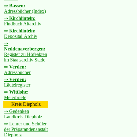
⇒
Bassen:
Adressbücher (Index)
⇒
Kirchlinteln:
Findbuch Altarchiv
⇒
Kirchlinteln:
Deposital-Archiv
⇒
Neddenaverbergen:
Register zu Höfeakten
im Staatsarchiv Stade
⇒
Verden:
Adressbücher
⇒
Verden:
Läutelregister
⇒
Wittlohe:
Meierbriefe
Kreis Diepholz
⇒ Gedenken
Landkreis Diepholz
⇒ Lehrer und Schüler
der Präparandenanstalt
Diepholz