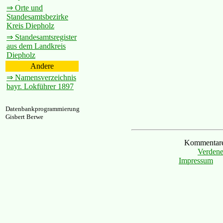
⇒ Orte und
Standesamtsbezirke
Kreis Diepholz
⇒ Standesamtsregister
aus dem Landkreis
Diepholz
Andere
⇒ Namensverzeichnis
bayr. Lokführer 1897
Datenbankprogrammierung
Gisbert Berwe
Kommentare 
Verdene
Impressum