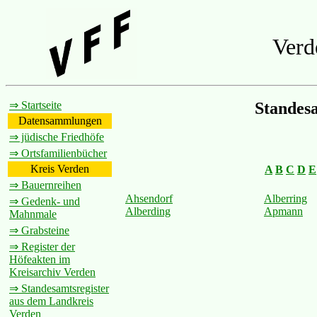
Verd
⇒ Startseite
Standes
Datensammlungen
⇒ jüdische Friedhöfe
⇒ Ortsfamilienbücher
Kreis Verden
A
B
C
D
E
⇒ Bauernreihen
Ahsendorf
Alberring
⇒ Gedenk- und
Alberding
Apmann
Mahnmale
⇒ Grabsteine
⇒ Register der
Höfeakten im
Kreisarchiv Verden
⇒ Standesamtsregister
aus dem Landkreis
Verden