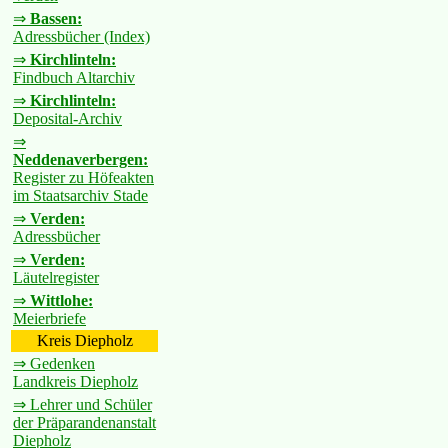
⇒
Bassen:
Adressbücher (Index)
⇒
Kirchlinteln:
Findbuch Altarchiv
⇒
Kirchlinteln:
Deposital-Archiv
⇒
Neddenaverbergen:
Register zu Höfeakten
im Staatsarchiv Stade
⇒
Verden:
Adressbücher
⇒
Verden:
Läutelregister
⇒
Wittlohe:
Meierbriefe
Kreis Diepholz
⇒ Gedenken
Landkreis Diepholz
⇒ Lehrer und Schüler
der Präparandenanstalt
Diepholz