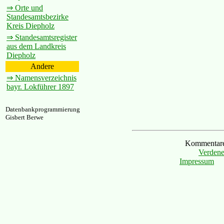
⇒ Orte und
Standesamtsbezirke
Kreis Diepholz
⇒ Standesamtsregister
aus dem Landkreis
Diepholz
Andere
⇒ Namensverzeichnis
bayr. Lokführer 1897
Datenbankprogrammierung
Gisbert Berwe
Kommentare 
Verdene
Impressum