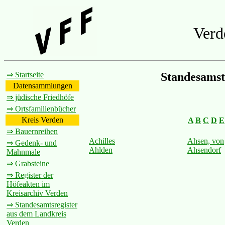
Verd
⇒ Startseite
Standesamst
Datensammlungen
⇒ jüdische Friedhöfe
⇒ Ortsfamilienbücher
Kreis Verden
A
B
C
D
E
⇒ Bauernreihen
Achilles
Ahsen, von
⇒ Gedenk- und
Ahlden
Ahsendorf
Mahnmale
⇒ Grabsteine
⇒ Register der
Höfeakten im
Kreisarchiv Verden
⇒ Standesamtsregister
aus dem Landkreis
Verden