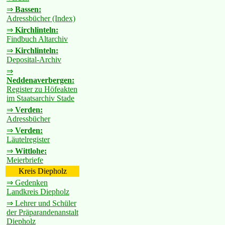
⇒
Bassen:
Adressbücher (Index)
⇒
Kirchlinteln:
Findbuch Altarchiv
⇒
Kirchlinteln:
Deposital-Archiv
⇒
Neddenaverbergen:
Register zu Höfeakten
im Staatsarchiv Stade
⇒
Verden:
Adressbücher
⇒
Verden:
Läutelregister
⇒
Wittlohe:
Meierbriefe
Kreis Diepholz
⇒ Gedenken
Landkreis Diepholz
⇒ Lehrer und Schüler
der Präparandenanstalt
Diepholz