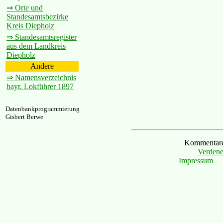
⇒ Orte und
Standesamtsbezirke
Kreis Diepholz
⇒ Standesamtsregister
aus dem Landkreis
Diepholz
Andere
⇒ Namensverzeichnis
bayr. Lokführer 1897
Datenbankprogrammierung
Gisbert Berwe
Kommentare 
Verdene
Impressum