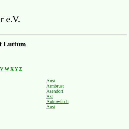
r e.V.
t Luttum
V
W
X
Y
Z
Anst
Armbrust
Asendorf
Ast
Aukowitsch
Aust