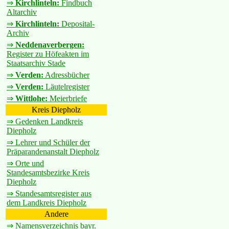
⇒
Kirchlinteln:
Findbuch
Altarchiv
⇒
Kirchlinteln:
Deposital-
Archiv
⇒
Neddenaverbergen:
Register zu Höfeakten im
Staatsarchiv Stade
⇒
Verden:
Adressbücher
⇒
Verden:
Läutelregister
⇒
Wittlohe:
Meierbriefe
Kreis Diepholz
⇒ Gedenken Landkreis
Diepholz
⇒ Lehrer und Schüler der
Präparandenanstalt Diepholz
⇒ Orte und
Standesamtsbezirke Kreis
Diepholz
⇒ Standesamtsregister aus
dem Landkreis Diepholz
Andere
⇒ Namensverzeichnis bayr.