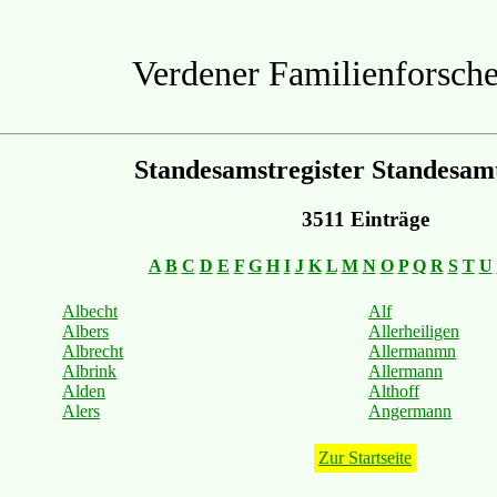
Verdener Familienforsche
Standesamstregister Standesam
3511 Einträge
A
B
C
D
E
F
G
H
I
J
K
L
M
N
O
P
Q
R
S
T
U
Albecht
Alf
Albers
Allerheiligen
Albrecht
Allermanmn
Albrink
Allermann
Alden
Althoff
Alers
Angermann
Zur Startseite