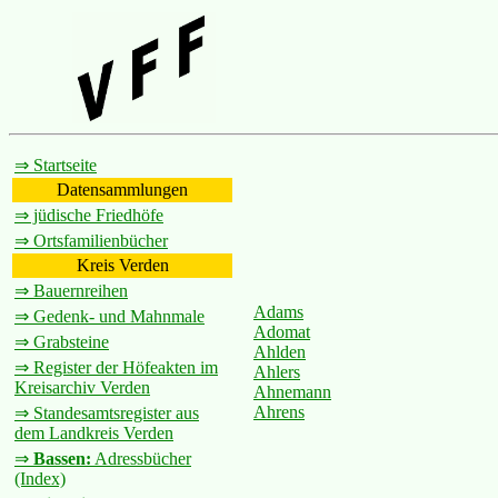
⇒ Startseite
Datensammlungen
⇒ jüdische Friedhöfe
⇒ Ortsfamilienbücher
Kreis Verden
⇒ Bauernreihen
Adams
⇒ Gedenk- und Mahnmale
Adomat
⇒ Grabsteine
Ahlden
⇒ Register der Höfeakten im
Ahlers
Kreisarchiv Verden
Ahnemann
Ahrens
⇒ Standesamtsregister aus
dem Landkreis Verden
⇒
Bassen:
Adressbücher
(Index)