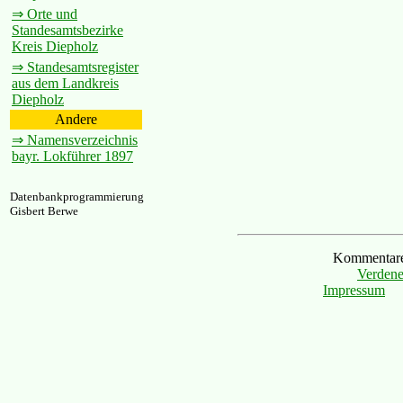
⇒ Orte und
Standesamtsbezirke
Kreis Diepholz
⇒ Standesamtsregister
aus dem Landkreis
Diepholz
Andere
⇒ Namensverzeichnis
bayr. Lokführer 1897
Datenbankprogrammierung
Gisbert Berwe
Kommentare 
Verdene
Impressum