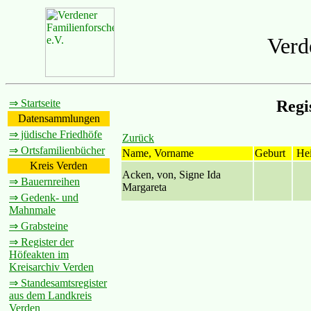
Verd
⇒ Startseite
Regi
Datensammlungen
⇒ jüdische Friedhöfe
Zurück
⇒ Ortsfamilienbücher
Name, Vorname
Geburt
Hei
Kreis Verden
Acken, von, Signe Ida
⇒ Bauernreihen
Margareta
⇒ Gedenk- und
Mahnmale
⇒ Grabsteine
⇒ Register der
Höfeakten im
Kreisarchiv Verden
⇒ Standesamtsregister
aus dem Landkreis
Verden