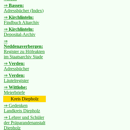
⇒
Bassen:
Adressbücher (Index)
⇒
Kirchlinteln:
Findbuch Altarchiv
⇒
Kirchlinteln:
Deposital-Archiv
⇒
Neddenaverbergen:
Register zu Höfeakten
im Staatsarchiv Stade
⇒
Verden:
Adressbücher
⇒
Verden:
Läutelregister
⇒
Wittlohe:
Meierbriefe
Kreis Diepholz
⇒ Gedenken
Landkreis Diepholz
⇒ Lehrer und Schüler
der Präparandenanstalt
Diepholz