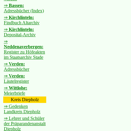
⇒
Bassen:
Adressbücher (Index)
⇒
Kirchlinteln:
Findbuch Altarchiv
⇒
Kirchlinteln:
Deposital-Archiv
⇒
Neddenaverbergen:
Register zu Höfeakten
im Staatsarchiv Stade
⇒
Verden:
Adressbücher
⇒
Verden:
Läutelregister
⇒
Wittlohe:
Meierbriefe
Kreis Diepholz
⇒ Gedenken
Landkreis Diepholz
⇒ Lehrer und Schüler
der Präparandenanstalt
Diepholz