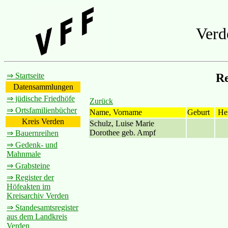
Verd
⇒ Startseite
Re
Datensammlungen
⇒ jüdische Friedhöfe
Zurück
⇒ Ortsfamilienbücher
Name, Vorname
Geburt
Hei
Kreis Verden
Schulz, Luise Marie
Dorothee geb. Ampf
⇒ Bauernreihen
⇒ Gedenk- und
Mahnmale
⇒ Grabsteine
⇒ Register der
Höfeakten im
Kreisarchiv Verden
⇒ Standesamtsregister
aus dem Landkreis
Verden