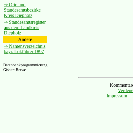
⇒ Orte und
Standesamtsbezirke
Kreis Diepholz
⇒ Standesamtsregister
aus dem Landkreis
Diepholz
Andere
⇒ Namensverzeichnis
bayr. Lokführer 1897
Datenbankprogrammierung
Gisbert Berwe
Kommentare 
Verdene
Impressum