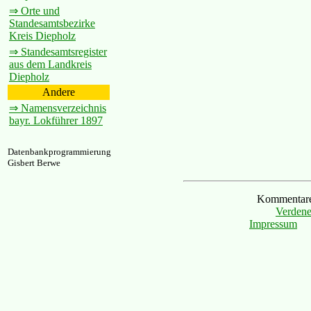
⇒ Orte und
Standesamtsbezirke
Kreis Diepholz
⇒ Standesamtsregister
aus dem Landkreis
Diepholz
Andere
⇒ Namensverzeichnis
bayr. Lokführer 1897
Datenbankprogrammierung
Gisbert Berwe
Kommentare 
Verdene
Impressum