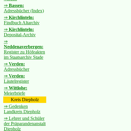
⇒
Bassen:
Adressbücher (Index)
⇒
Kirchlinteln:
Findbuch Altarchiv
⇒
Kirchlinteln:
Deposital-Archiv
⇒
Neddenaverbergen:
Register zu Höfeakten
im Staatsarchiv Stade
⇒
Verden:
Adressbücher
⇒
Verden:
Läutelregister
⇒
Wittlohe:
Meierbriefe
Kreis Diepholz
⇒ Gedenken
Landkreis Diepholz
⇒ Lehrer und Schüler
der Präparandenanstalt
Diepholz