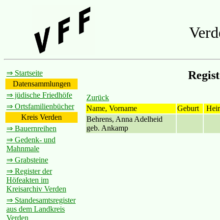
Verd
⇒ Startseite
Regis
Datensammlungen
⇒ jüdische Friedhöfe
Zurück
⇒ Ortsfamilienbücher
Name, Vorname
Geburt
Heir
Kreis Verden
Behrens, Anna Adelheid
geb. Ankamp
⇒ Bauernreihen
⇒ Gedenk- und
Mahnmale
⇒ Grabsteine
⇒ Register der
Höfeakten im
Kreisarchiv Verden
⇒ Standesamtsregister
aus dem Landkreis
Verden