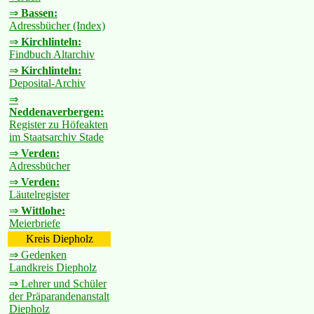
⇒
Bassen:
Adressbücher (Index)
⇒
Kirchlinteln:
Findbuch Altarchiv
⇒
Kirchlinteln:
Deposital-Archiv
⇒
Neddenaverbergen:
Register zu Höfeakten
im Staatsarchiv Stade
⇒
Verden:
Adressbücher
⇒
Verden:
Läutelregister
⇒
Wittlohe:
Meierbriefe
Kreis Diepholz
⇒ Gedenken
Landkreis Diepholz
⇒ Lehrer und Schüler
der Präparandenanstalt
Diepholz