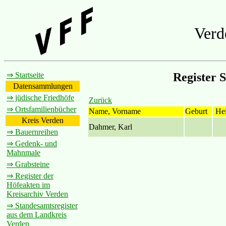
Verd
⇒ Startseite
Register 
Datensammlungen
⇒ jüdische Friedhöfe
Zurück
⇒ Ortsfamilienbücher
Name, Vorname
Geburt
Hei
Kreis Verden
Dahmer, Karl
⇒ Bauernreihen
⇒ Gedenk- und
Mahnmale
⇒ Grabsteine
⇒ Register der
Höfeakten im
Kreisarchiv Verden
⇒ Standesamtsregister
aus dem Landkreis
Verden