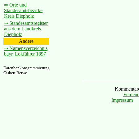
⇒ Orte und
Standesamtsbezirke
Kreis Diepholz
⇒ Standesamtsregister
aus dem Landkreis
Diepholz
Andere
⇒ Namensverzeichnis
bayr. Lokführer 1897
Datenbankprogrammierung
Gisbert Berwe
Kommentare 
Verdene
Impressum