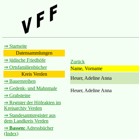
⇒ Startseite
Datensammlungen
⇒ jüdische Friedhöfe
Zurück
⇒ Ortsfamilienbücher
Name, Vorname
Kreis Verden
Heuer, Adeline Anna
⇒ Bauernreihen
⇒ Gedenk- und Mahnmale
Heuer, Adeline Anna
⇒ Grabsteine
⇒ Register der Höfeakten im
Kreisarchiv Verden
⇒ Standesamtsregister aus
dem Landkreis Verden
⇒
Bassen:
Adressbücher
(Index)