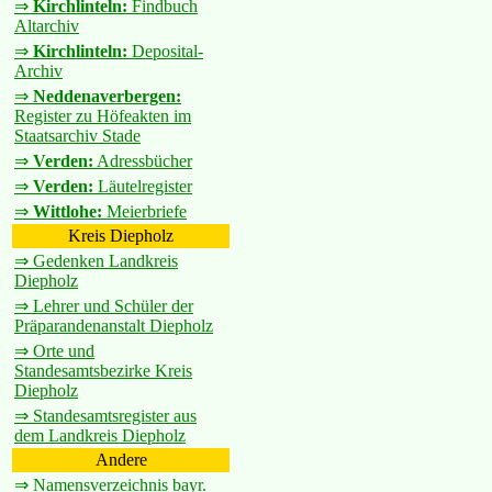
⇒
Kirchlinteln:
Findbuch
Altarchiv
⇒
Kirchlinteln:
Deposital-
Archiv
⇒
Neddenaverbergen:
Register zu Höfeakten im
Staatsarchiv Stade
⇒
Verden:
Adressbücher
⇒
Verden:
Läutelregister
⇒
Wittlohe:
Meierbriefe
Kreis Diepholz
⇒ Gedenken Landkreis
Diepholz
⇒ Lehrer und Schüler der
Präparandenanstalt Diepholz
⇒ Orte und
Standesamtsbezirke Kreis
Diepholz
⇒ Standesamtsregister aus
dem Landkreis Diepholz
Andere
⇒ Namensverzeichnis bayr.