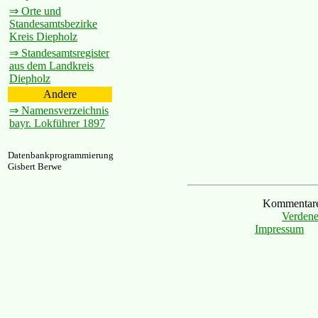
⇒ Orte und
Standesamtsbezirke
Kreis Diepholz
⇒ Standesamtsregister
aus dem Landkreis
Diepholz
Andere
⇒ Namensverzeichnis
bayr. Lokführer 1897
Datenbankprogrammierung
Gisbert Berwe
Kommentare 
Verdene
Impressum