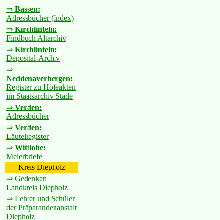
⇒
Bassen:
Adressbücher (Index)
⇒
Kirchlinteln:
Findbuch Altarchiv
⇒
Kirchlinteln:
Deposital-Archiv
⇒
Neddenaverbergen:
Register zu Höfeakten
im Staatsarchiv Stade
⇒
Verden:
Adressbücher
⇒
Verden:
Läutelregister
⇒
Wittlohe:
Meierbriefe
Kreis Diepholz
⇒ Gedenken
Landkreis Diepholz
⇒ Lehrer und Schüler
der Präparandenanstalt
Diepholz