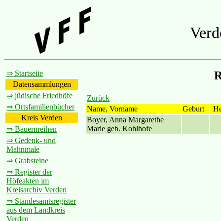
Verd
⇒ Startseite
R
Datensammlungen
⇒ jüdische Friedhöfe
Zurück
⇒ Ortsfamilienbücher
Name, Vorname
Geburt
He
Kreis Verden
Boyer, Anna Margarethe
Marie geb. Kohlhofe
⇒ Bauernreihen
⇒ Gedenk- und
Mahnmale
⇒ Grabsteine
⇒ Register der
Höfeakten im
Kreisarchiv Verden
⇒ Standesamtsregister
aus dem Landkreis
Verden