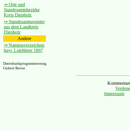
⇒ Orte und
Standesamtsbezirke
Kreis Diepholz
⇒ Standesamtsregister
aus dem Landkreis
Diepholz
Andere
⇒ Namensverzeichnis
bayr. Lokführer 1897
Datenbankprogrammierung
Gisbert Berwe
Kommentare 
Verdene
Impressum