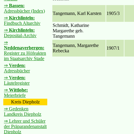
⇒
Bassen:
Adressbücher (Index)
Tangemann, Karl Karsten
1905/3
⇒
Kirchlinteln:
Findbuch Altarchiv
Schmidt, Katharine
⇒
Kirchlinteln:
Margarethe geb.
Deposital-Archiv
Tangemann
⇒
Tangemann, Margarethe
Neddenaverbergen:
1907/1
Rebecka
Register zu Höfeakten
im Staatsarchiv Stade
⇒
Verden:
Adressbücher
⇒
Verden:
Läutelregister
⇒
Wittlohe:
Meierbriefe
Kreis Diepholz
⇒ Gedenken
Landkreis Diepholz
⇒ Lehrer und Schüler
der Präparandenanstalt
Diepholz