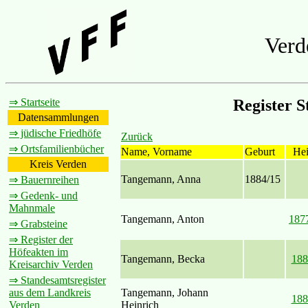
Verd
⇒ Startseite
Register 
Datensammlungen
⇒ jüdische Friedhöfe
Zurück
⇒ Ortsfamilienbücher
Name, Vorname
Geburt
Hei
Kreis Verden
Tangemann, Anna
1884/15
⇒ Bauernreihen
⇒ Gedenk- und
Mahnmale
Tangemann, Anton
187
⇒ Grabsteine
⇒ Register der
Höfeakten im
Tangemann, Becka
188
Kreisarchiv Verden
⇒ Standesamtsregister
Tangemann, Johann
aus dem Landkreis
188
Heinrich
Verden