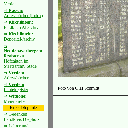
Verden
⇒
Bassen:
Adressbücher (Index)
⇒
Kirchlinteln:
Findbuch Altarchiv
⇒
Kirchlinteln:
Deposital-Archiv
⇒
Neddenaverbergen:
Register zu
Höfeakten im
Staatsarchiv Stade
⇒
Verden:
Adressbücher
⇒
Verden:
Foto von Olaf Schmidt
Läutelregister
⇒
Wittlohe:
Meierbriefe
Kreis Diepholz
⇒ Gedenken
Landkreis Diepholz
⇒ Lehrer und