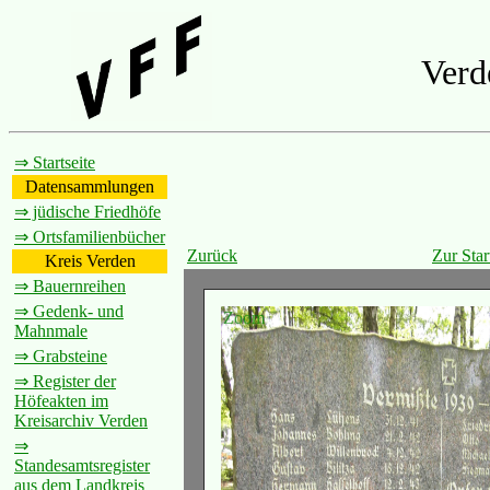
Verd
⇒ Startseite
Datensammlungen
⇒ jüdische Friedhöfe
⇒ Ortsfamilienbücher
Zurück
Zur Star
Kreis Verden
⇒ Bauernreihen
⇒ Gedenk- und
Zoom
Mahnmale
⇒ Grabsteine
⇒ Register der
Höfeakten im
Kreisarchiv Verden
⇒
Standesamtsregister
aus dem Landkreis