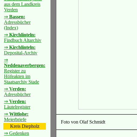
aus dem Landkreis
Verden
⇒
Bassen:
Adressbücher
(Index)
⇒
Kirchlinteln:
Findbuch Altarchiv
⇒
Kirchlinteln:
Deposital-Archiv
⇒
Neddenaverbergen:
Register zu
Höfeakten im
Staatsarchiv Stade
⇒
Verden:
Adressbücher
⇒
Verden:
Läutelregister
⇒
Wittlohe:
Meierbriefe
Foto von Olaf Schmidt
Kreis Diepholz
⇒ Gedenken