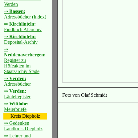
Verden
⇒
Bassen:
Adressbücher (Index)
⇒
Kirchlinteln:
Findbuch Altarchiv
⇒
Kirchlinteln:
Deposital-Archiv
⇒
Neddenaverbergen:
Register zu
Höfeakten im
Staatsarchiv Stade
⇒
Verden:
Adressbücher
⇒
Verden:
Foto von Olaf Schmidt
Läutelregister
⇒
Wittlohe:
Meierbriefe
Kreis Diepholz
⇒ Gedenken
Landkreis Diepholz
⇒ Lehrer und