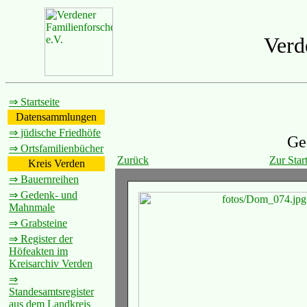
Verd
⇒ Startseite
Datensammlungen
⇒ jüdische Friedhöfe
Ge
⇒ Ortsfamilienbücher
Zurück
Zur Start
Kreis Verden
⇒ Bauernreihen
⇒ Gedenk- und
Mahnmale
⇒ Grabsteine
⇒ Register der
Höfeakten im
Kreisarchiv Verden
⇒
Standesamtsregister
aus dem Landkreis