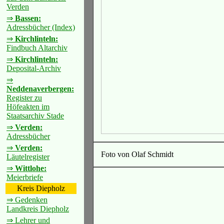
Verden
⇒
Bassen:
Adressbücher (Index)
⇒
Kirchlinteln:
Findbuch Altarchiv
⇒
Kirchlinteln:
Deposital-Archiv
⇒
Neddenaverbergen:
Register zu
Höfeakten im
Staatsarchiv Stade
⇒
Verden:
Adressbücher
⇒
Verden:
Foto von Olaf Schmidt
Läutelregister
⇒
Wittlohe:
Meierbriefe
Kreis Diepholz
⇒ Gedenken
Landkreis Diepholz
⇒ Lehrer und