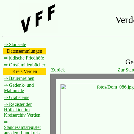
Verd
⇒ Startseite
Datensammlungen
⇒ jüdische Friedhöfe
Ge
⇒ Ortsfamilienbücher
Zurück
Zur Start
Kreis Verden
⇒ Bauernreihen
⇒ Gedenk- und
Mahnmale
⇒ Grabsteine
⇒ Register der
Höfeakten im
Kreisarchiv Verden
⇒
Standesamtsregister
aus dem Landkreis