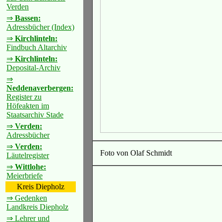
Verden
⇒
Bassen:
Adressbücher (Index)
⇒
Kirchlinteln:
Findbuch Altarchiv
⇒
Kirchlinteln:
Deposital-Archiv
⇒
Neddenaverbergen:
Register zu
Höfeakten im
Staatsarchiv Stade
⇒
Verden:
Adressbücher
⇒
Verden:
Foto von Olaf Schmidt
Läutelregister
⇒
Wittlohe:
Meierbriefe
Kreis Diepholz
⇒ Gedenken
Landkreis Diepholz
⇒ Lehrer und