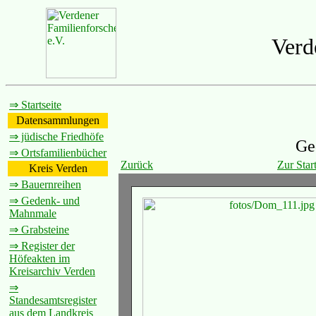
Verd
⇒ Startseite
Datensammlungen
⇒ jüdische Friedhöfe
Ge
⇒ Ortsfamilienbücher
Zurück
Zur Start
Kreis Verden
⇒ Bauernreihen
⇒ Gedenk- und
Mahnmale
⇒ Grabsteine
⇒ Register der
Höfeakten im
Kreisarchiv Verden
⇒
Standesamtsregister
aus dem Landkreis