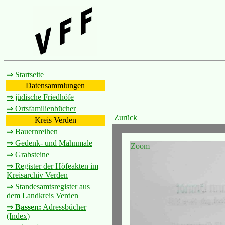
⇒ Startseite
Datensammlungen
⇒ jüdische Friedhöfe
⇒ Ortsfamilienbücher
Zurück
Kreis Verden
⇒ Bauernreihen
⇒ Gedenk- und Mahnmale
Zoom
⇒ Grabsteine
⇒ Register der Höfeakten im
Kreisarchiv Verden
⇒ Standesamtsregister aus
dem Landkreis Verden
⇒
Bassen:
Adressbücher
(Index)