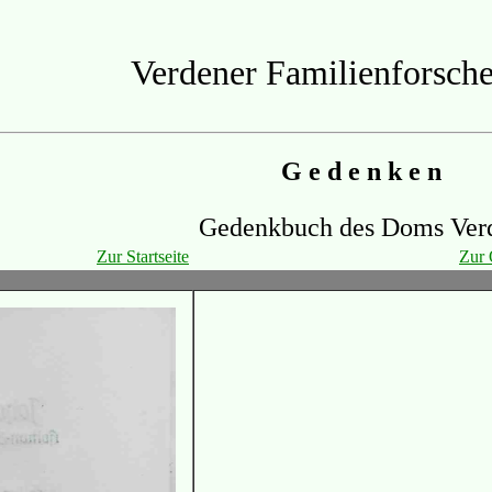
Verdener Familienforsche
G e d e n k e n
Gedenkbuch des Doms Ver
Zur Startseite
Zur 