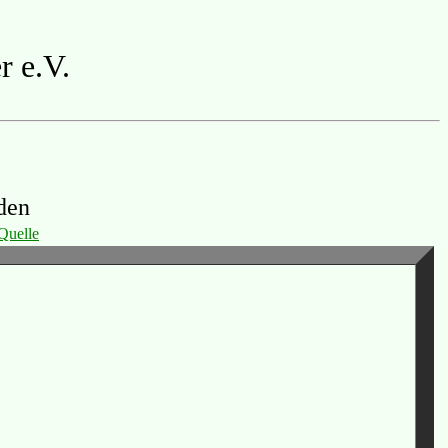
r e.V.
den
Quelle