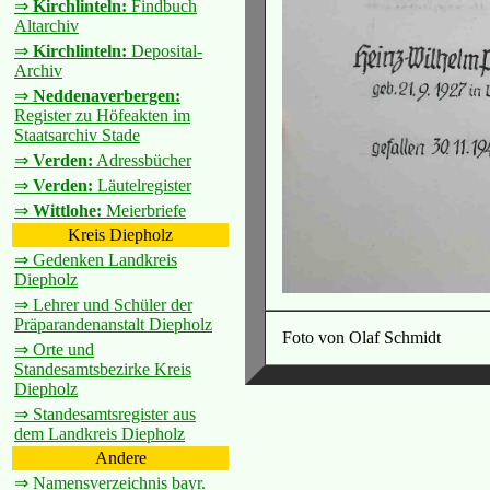
⇒
Kirchlinteln:
Findbuch
Altarchiv
⇒
Kirchlinteln:
Deposital-
Archiv
⇒
Neddenaverbergen:
Register zu Höfeakten im
Staatsarchiv Stade
⇒
Verden:
Adressbücher
⇒
Verden:
Läutelregister
⇒
Wittlohe:
Meierbriefe
Kreis Diepholz
⇒ Gedenken Landkreis
Diepholz
⇒ Lehrer und Schüler der
Präparandenanstalt Diepholz
Foto von Olaf Schmidt
⇒ Orte und
Standesamtsbezirke Kreis
Diepholz
⇒ Standesamtsregister aus
dem Landkreis Diepholz
Andere
⇒ Namensverzeichnis bayr.