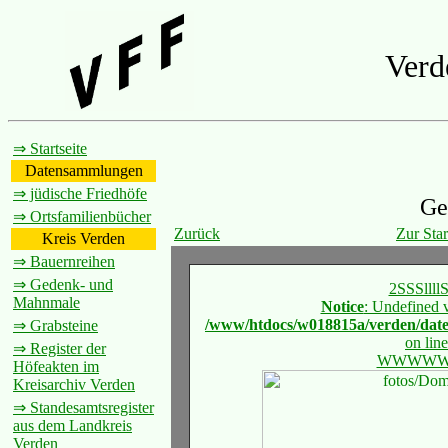
Verd
⇒ Startseite
Datensammlungen
⇒ jüdische Friedhöfe
Ge
⇒ Ortsfamilienbücher
Zurück
Zur Star
Kreis Verden
⇒ Bauernreihen
⇒ Gedenk- und
2SSSllll
Mahnmale
Notice
: Undefined 
/www/htdocs/w018815a/verden/da
⇒ Grabsteine
on lin
⇒ Register der
WWWW
Höfeakten im
Kreisarchiv Verden
⇒ Standesamtsregister
aus dem Landkreis
Verden