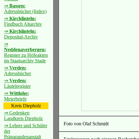
⇒
Bassen:
Adressbücher (Index)
⇒
Kirchlinteln:
Findbuch Altarchiv
⇒
Kirchlinteln:
Deposital-Archiv
⇒
Neddenaverbergen:
Register zu Höfeakten
im Staatsarchiv Stade
⇒
Verden:
Adressbücher
⇒
Verden:
Läutelregister
⇒
Wittlohe:
Meierbriefe
Kreis Diepholz
⇒ Gedenken
Landkreis Diepholz
Foto von Olaf Schmidt
⇒ Lehrer und Schüler
der
Präparandenanstalt