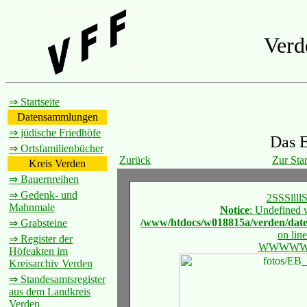
Verd
⇒ Startseite
Datensammlungen
⇒ jüdische Friedhöfe
Das E
⇒ Ortsfamilienbücher
Zurück
Zur Star
Kreis Verden
⇒ Bauernreihen
⇒ Gedenk- und
2SSSllll
Mahnmale
Notice
: Undefined 
/www/htdocs/w018815a/verden/da
⇒ Grabsteine
on lin
⇒ Register der
WWWW
Höfeakten im
Kreisarchiv Verden
⇒ Standesamtsregister
aus dem Landkreis
Verden