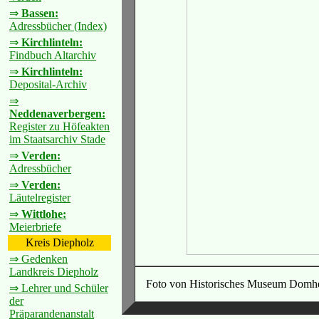
⇒
Bassen:
Adressbücher (Index)
⇒
Kirchlinteln:
Findbuch Altarchiv
⇒
Kirchlinteln:
Deposital-Archiv
⇒
Neddenaverbergen:
Register zu Höfeakten
im Staatsarchiv Stade
⇒
Verden:
Adressbücher
⇒
Verden:
Läutelregister
⇒
Wittlohe:
Meierbriefe
Kreis Diepholz
⇒ Gedenken
Landkreis Diepholz
Foto von Historisches Museum Domhe
⇒ Lehrer und Schüler
der
Präparandenanstalt