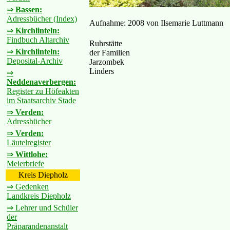
⇒
Bassen:
Adressbücher (Index)
Aufnahme: 2008 von Ilsemarie Luttmann
⇒
Kirchlinteln:
Findbuch Altarchiv
Ruhrstätte
⇒
Kirchlinteln:
der Familien
Deposital-Archiv
Jarzombek
Linders
⇒
Neddenaverbergen:
Register zu Höfeakten
im Staatsarchiv Stade
⇒
Verden:
Adressbücher
⇒
Verden:
Läutelregister
⇒
Wittlohe:
Meierbriefe
Kreis Diepholz
⇒ Gedenken
Landkreis Diepholz
⇒ Lehrer und Schüler
der
Präparandenanstalt