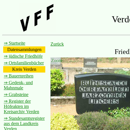
Verd
⇒ Startseite
Zurück
Datensammlungen
Fried
⇒ jüdische Friedhöfe
Zoom
⇒ Ortsfamilienbücher
Kreis Verden
⇒ Bauernreihen
⇒ Gedenk- und
Mahnmale
⇒ Grabsteine
⇒ Register der
Höfeakten im
Kreisarchiv Verden
⇒ Standesamtsregister
aus dem Landkreis
Verden