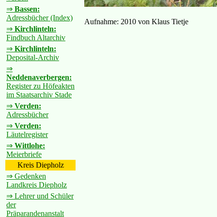
⇒
Bassen:
Adressbücher (Index)
Aufnahme: 2010 von Klaus Tietje
⇒
Kirchlinteln:
Findbuch Altarchiv
⇒
Kirchlinteln:
Deposital-Archiv
⇒
Neddenaverbergen:
Register zu Höfeakten
im Staatsarchiv Stade
⇒
Verden:
Adressbücher
⇒
Verden:
Läutelregister
⇒
Wittlohe:
Meierbriefe
Kreis Diepholz
⇒ Gedenken
Landkreis Diepholz
⇒ Lehrer und Schüler
der
Präparandenanstalt