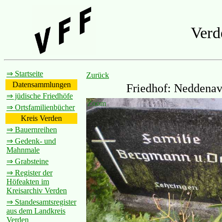
Verd
⇒ Startseite
Zurück
Datensammlungen
Friedhof: Neddenave
⇒ jüdische Friedhöfe
Zoom
⇒ Ortsfamilienbücher
Kreis Verden
⇒ Bauernreihen
⇒ Gedenk- und
Mahnmale
⇒ Grabsteine
⇒ Register der
Höfeakten im
Kreisarchiv Verden
⇒ Standesamtsregister
aus dem Landkreis
Verden