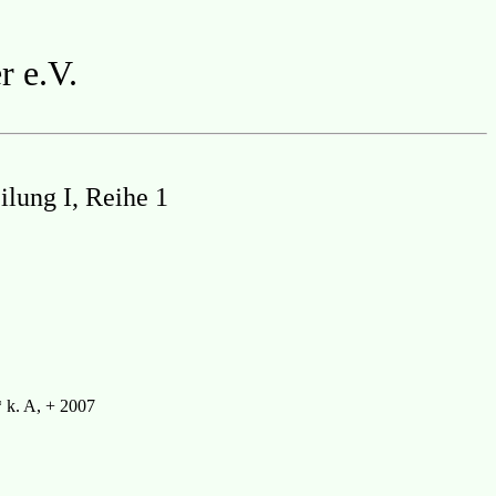
r e.V.
ilung I, Reihe 1
* k. A, + 2007