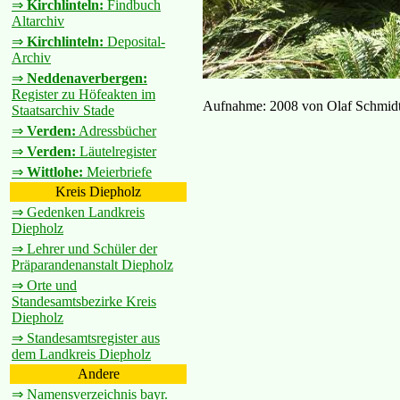
⇒
Kirchlinteln:
Findbuch
Altarchiv
⇒
Kirchlinteln:
Deposital-
Archiv
⇒
Neddenaverbergen:
Register zu Höfeakten im
Aufnahme: 2008 von Olaf Schmid
Staatsarchiv Stade
⇒
Verden:
Adressbücher
⇒
Verden:
Läutelregister
⇒
Wittlohe:
Meierbriefe
Kreis Diepholz
⇒ Gedenken Landkreis
Diepholz
⇒ Lehrer und Schüler der
Präparandenanstalt Diepholz
⇒ Orte und
Standesamtsbezirke Kreis
Diepholz
⇒ Standesamtsregister aus
dem Landkreis Diepholz
Andere
⇒ Namensverzeichnis bayr.