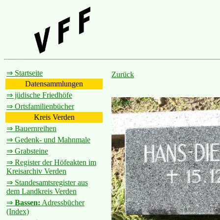
⇒ Startseite
Zurück
Datensammlungen
⇒ jüdische Friedhöfe
Zoom
⇒ Ortsfamilienbücher
Kreis Verden
⇒ Bauernreihen
⇒ Gedenk- und Mahnmale
⇒ Grabsteine
⇒ Register der Höfeakten im
Kreisarchiv Verden
⇒ Standesamtsregister aus
dem Landkreis Verden
⇒
Bassen:
Adressbücher
(Index)