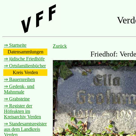
Verd
⇒ Startseite
Zurück
Datensammlungen
Friedhof: Verd
⇒ jüdische Friedhöfe
Zoom
⇒ Ortsfamilienbücher
Kreis Verden
⇒ Bauernreihen
⇒ Gedenk- und
Mahnmale
⇒ Grabsteine
⇒ Register der
Höfeakten im
Kreisarchiv Verden
⇒ Standesamtsregister
aus dem Landkreis
Verden