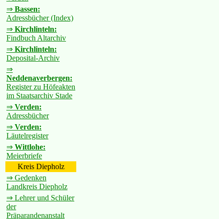
⇒
Bassen:
Adressbücher (Index)
⇒
Kirchlinteln:
Findbuch Altarchiv
⇒
Kirchlinteln:
Deposital-Archiv
⇒
Neddenaverbergen:
Register zu Höfeakten
im Staatsarchiv Stade
⇒
Verden:
Adressbücher
⇒
Verden:
Läutelregister
⇒
Wittlohe:
Meierbriefe
Kreis Diepholz
⇒ Gedenken
Landkreis Diepholz
⇒ Lehrer und Schüler
der
Präparandenanstalt