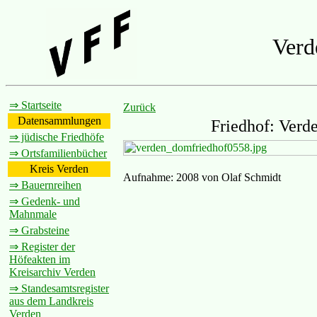
Verd
⇒ Startseite
Zurück
Datensammlungen
Friedhof: Verd
⇒ jüdische Friedhöfe
⇒ Ortsfamilienbücher
Kreis Verden
Aufnahme: 2008 von Olaf Schmidt
⇒ Bauernreihen
⇒ Gedenk- und
Mahnmale
⇒ Grabsteine
⇒ Register der
Höfeakten im
Kreisarchiv Verden
⇒ Standesamtsregister
aus dem Landkreis
Verden