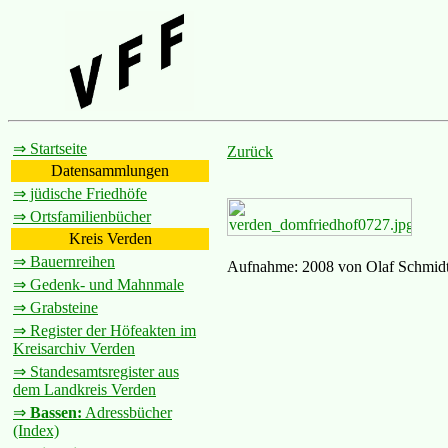
⇒ Startseite
Zurück
Datensammlungen
⇒ jüdische Friedhöfe
⇒ Ortsfamilienbücher
Kreis Verden
⇒ Bauernreihen
Aufnahme: 2008 von Olaf Schmid
⇒ Gedenk- und Mahnmale
⇒ Grabsteine
⇒ Register der Höfeakten im
Kreisarchiv Verden
⇒ Standesamtsregister aus
dem Landkreis Verden
⇒
Bassen:
Adressbücher
(Index)