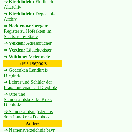
⇒
Kirchlinteln:
Findbuch
Altarchiv
⇒
Kirchlinteln:
Deposital-
Archiv
⇒
Neddenaverbergen:
Register zu Höfeakten im
Staatsarchiv Stade
⇒
Verden:
Adressbücher
⇒
Verden:
Läutelregister
⇒
Wittlohe:
Meierbriefe
Kreis Diepholz
⇒ Gedenken Landkreis
Diepholz
⇒ Lehrer und Schüler der
Präparandenanstalt Diepholz
⇒ Orte und
Standesamtsbezirke Kreis
Diepholz
⇒ Standesamtsregister aus
dem Landkreis Diepholz
Andere
⇒ Namensverzeichnis bayr.