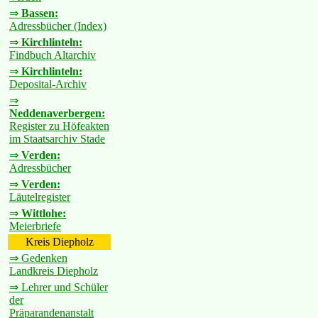
⇒
Bassen:
Adressbücher (Index)
⇒
Kirchlinteln:
Findbuch Altarchiv
⇒
Kirchlinteln:
Deposital-Archiv
⇒
Neddenaverbergen:
Register zu Höfeakten
im Staatsarchiv Stade
⇒
Verden:
Adressbücher
⇒
Verden:
Läutelregister
⇒
Wittlohe:
Meierbriefe
Kreis Diepholz
⇒ Gedenken
Landkreis Diepholz
⇒ Lehrer und Schüler
der
Präparandenanstalt