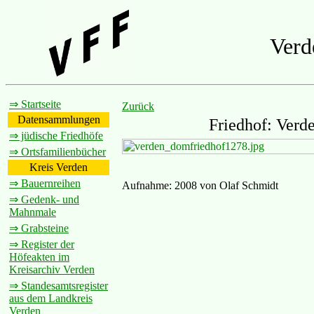
Verd
⇒ Startseite
Zurück
Datensammlungen
Friedhof: Verd
⇒ jüdische Friedhöfe
⇒ Ortsfamilienbücher
Kreis Verden
⇒ Bauernreihen
Aufnahme: 2008 von Olaf Schmidt
⇒ Gedenk- und
Mahnmale
⇒ Grabsteine
⇒ Register der
Höfeakten im
Kreisarchiv Verden
⇒ Standesamtsregister
aus dem Landkreis
Verden