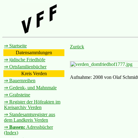
⇒ Startseite
Zurück
Datensammlungen
⇒ jüdische Friedhöfe
⇒ Ortsfamilienbücher
Kreis Verden
Aufnahme: 2008 von Olaf Schmid
⇒ Bauernreihen
⇒ Gedenk- und Mahnmale
⇒ Grabsteine
⇒ Register der Höfeakten im
Kreisarchiv Verden
⇒ Standesamtsregister aus
dem Landkreis Verden
⇒
Bassen:
Adressbücher
(Index)