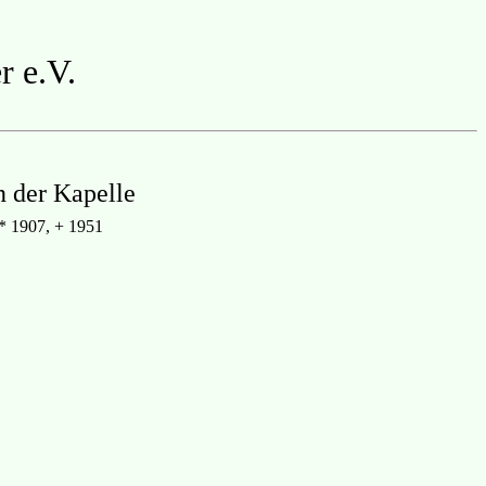
r e.V.
n der Kapelle
 * 1907, + 1951