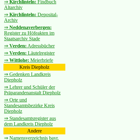
⇒
Kirchlinteln:
Findbuch
Altarchiv
⇒
Kirchlinteln:
Deposital-
Archiv
⇒
Neddenaverbergen:
Register zu Höfeakten im
Staatsarchiv Stade
⇒
Verden:
Adressbücher
⇒
Verden:
Läutelregister
⇒
Wittlohe:
Meierbriefe
Kreis Diepholz
⇒ Gedenken Landkreis
Diepholz
⇒ Lehrer und Schüler der
Präparandenanstalt Diepholz
⇒ Orte und
Standesamtsbezirke Kreis
Diepholz
⇒ Standesamtsregister aus
dem Landkreis Diepholz
Andere
⇒ Namensverzeichnis bayr.