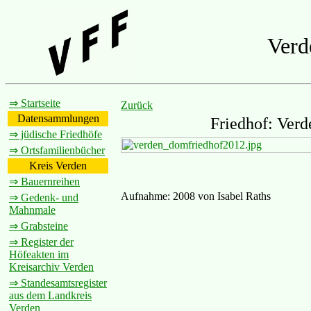
Verd
⇒ Startseite
Zurück
Datensammlungen
Friedhof: Verd
⇒ jüdische Friedhöfe
⇒ Ortsfamilienbücher
Kreis Verden
⇒ Bauernreihen
Aufnahme: 2008 von Isabel Raths
⇒ Gedenk- und
Mahnmale
⇒ Grabsteine
⇒ Register der
Höfeakten im
Kreisarchiv Verden
⇒ Standesamtsregister
aus dem Landkreis
Verden