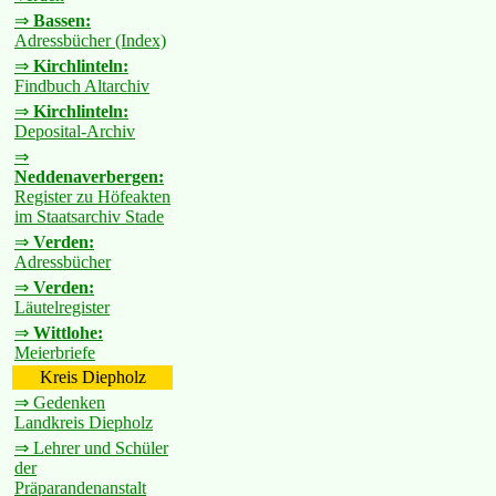
⇒
Bassen:
Adressbücher (Index)
⇒
Kirchlinteln:
Findbuch Altarchiv
⇒
Kirchlinteln:
Deposital-Archiv
⇒
Neddenaverbergen:
Register zu Höfeakten
im Staatsarchiv Stade
⇒
Verden:
Adressbücher
⇒
Verden:
Läutelregister
⇒
Wittlohe:
Meierbriefe
Kreis Diepholz
⇒ Gedenken
Landkreis Diepholz
⇒ Lehrer und Schüler
der
Präparandenanstalt