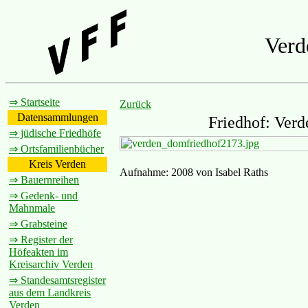
Verd
⇒ Startseite
Zurück
Datensammlungen
Friedhof: Verd
⇒ jüdische Friedhöfe
⇒ Ortsfamilienbücher
Kreis Verden
Aufnahme: 2008 von Isabel Raths
⇒ Bauernreihen
⇒ Gedenk- und
Mahnmale
⇒ Grabsteine
⇒ Register der
Höfeakten im
Kreisarchiv Verden
⇒ Standesamtsregister
aus dem Landkreis
Verden