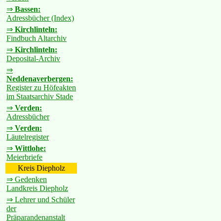
⇒
Bassen:
Adressbücher (Index)
⇒
Kirchlinteln:
Findbuch Altarchiv
⇒
Kirchlinteln:
Deposital-Archiv
⇒
Neddenaverbergen:
Register zu Höfeakten
im Staatsarchiv Stade
⇒
Verden:
Adressbücher
⇒
Verden:
Läutelregister
⇒
Wittlohe:
Meierbriefe
Kreis Diepholz
⇒ Gedenken
Landkreis Diepholz
⇒ Lehrer und Schüler
der
Präparandenanstalt