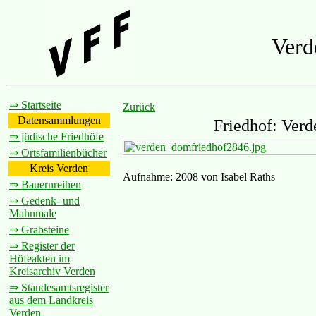
Verd
⇒ Startseite
Zurück
Datensammlungen
Friedhof: Verd
⇒ jüdische Friedhöfe
⇒ Ortsfamilienbücher
Kreis Verden
Aufnahme: 2008 von Isabel Raths
⇒ Bauernreihen
⇒ Gedenk- und
Mahnmale
⇒ Grabsteine
⇒ Register der
Höfeakten im
Kreisarchiv Verden
⇒ Standesamtsregister
aus dem Landkreis
Verden