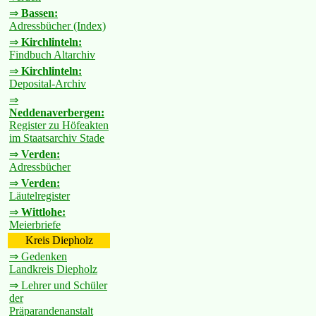
⇒
Bassen:
Adressbücher (Index)
⇒
Kirchlinteln:
Findbuch Altarchiv
⇒
Kirchlinteln:
Deposital-Archiv
⇒
Neddenaverbergen:
Register zu Höfeakten
im Staatsarchiv Stade
⇒
Verden:
Adressbücher
⇒
Verden:
Läutelregister
⇒
Wittlohe:
Meierbriefe
Kreis Diepholz
⇒ Gedenken
Landkreis Diepholz
⇒ Lehrer und Schüler
der
Präparandenanstalt