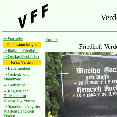
Verd
⇒ Startseite
Zurück
Datensammlungen
Friedhof: Verd
⇒ jüdische Friedhöfe
Zoom
⇒ Ortsfamilienbücher
Kreis Verden
⇒ Bauernreihen
⇒ Gedenk- und
Mahnmale
⇒ Grabsteine
⇒ Register der
Höfeakten im
Kreisarchiv Verden
⇒ Standesamtsregister
aus dem Landkreis
Verden