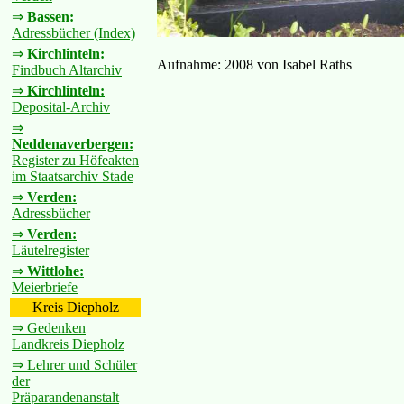
⇒
Bassen:
Adressbücher (Index)
⇒
Kirchlinteln:
Aufnahme: 2008 von Isabel Raths
Findbuch Altarchiv
⇒
Kirchlinteln:
Deposital-Archiv
⇒
Neddenaverbergen:
Register zu Höfeakten
im Staatsarchiv Stade
⇒
Verden:
Adressbücher
⇒
Verden:
Läutelregister
⇒
Wittlohe:
Meierbriefe
Kreis Diepholz
⇒ Gedenken
Landkreis Diepholz
⇒ Lehrer und Schüler
der
Präparandenanstalt