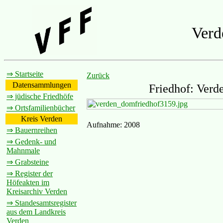
Verd
⇒ Startseite
Zurück
Datensammlungen
Friedhof: Verd
⇒ jüdische Friedhöfe
⇒ Ortsfamilienbücher
Kreis Verden
Aufnahme: 2008
⇒ Bauernreihen
⇒ Gedenk- und
Mahnmale
⇒ Grabsteine
⇒ Register der
Höfeakten im
Kreisarchiv Verden
⇒ Standesamtsregister
aus dem Landkreis
Verden