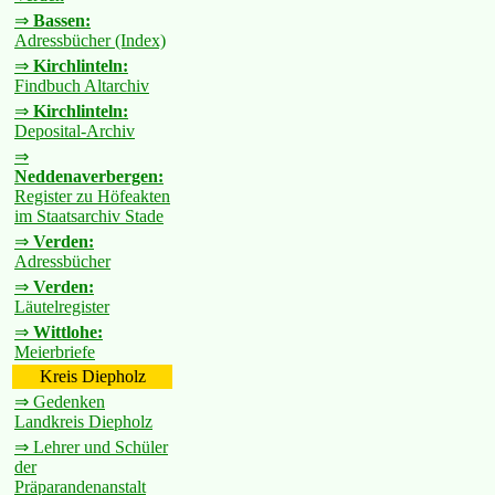
⇒
Bassen:
Adressbücher (Index)
⇒
Kirchlinteln:
Findbuch Altarchiv
⇒
Kirchlinteln:
Deposital-Archiv
⇒
Neddenaverbergen:
Register zu Höfeakten
im Staatsarchiv Stade
⇒
Verden:
Adressbücher
⇒
Verden:
Läutelregister
⇒
Wittlohe:
Meierbriefe
Kreis Diepholz
⇒ Gedenken
Landkreis Diepholz
⇒ Lehrer und Schüler
der
Präparandenanstalt