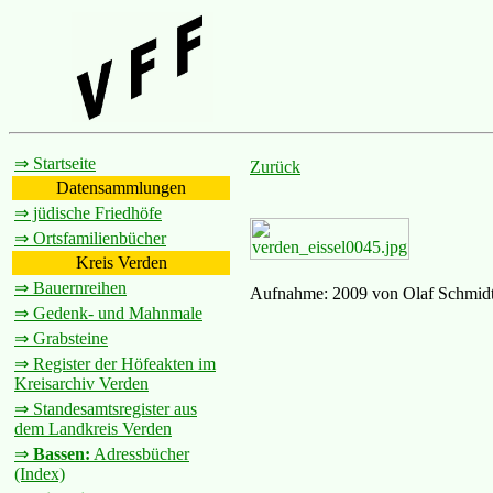
⇒ Startseite
Zurück
Datensammlungen
⇒ jüdische Friedhöfe
⇒ Ortsfamilienbücher
Kreis Verden
⇒ Bauernreihen
Aufnahme: 2009 von Olaf Schmid
⇒ Gedenk- und Mahnmale
⇒ Grabsteine
⇒ Register der Höfeakten im
Kreisarchiv Verden
⇒ Standesamtsregister aus
dem Landkreis Verden
⇒
Bassen:
Adressbücher
(Index)