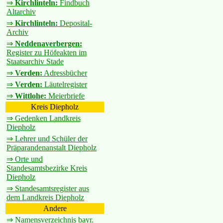
⇒
Kirchlinteln:
Findbuch
Altarchiv
⇒
Kirchlinteln:
Deposital-
Archiv
⇒
Neddenaverbergen:
Register zu Höfeakten im
Staatsarchiv Stade
⇒
Verden:
Adressbücher
⇒
Verden:
Läutelregister
⇒
Wittlohe:
Meierbriefe
Kreis Diepholz
⇒ Gedenken Landkreis
Diepholz
⇒ Lehrer und Schüler der
Präparandenanstalt Diepholz
⇒ Orte und
Standesamtsbezirke Kreis
Diepholz
⇒ Standesamtsregister aus
dem Landkreis Diepholz
Andere
⇒ Namensverzeichnis bayr.