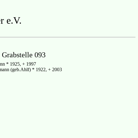
r e.V.
, Grabstelle 093
n * 1925, + 1997
ann (geb.Ahlf) * 1922, + 2003