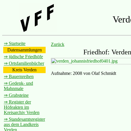
Verd
⇒ Startseite
Zurück
Datensammlungen
Friedhof: Verden
⇒ jüdische Friedhöfe
⇒ Ortsfamilienbücher
Kreis Verden
Aufnahme: 2008 von Olaf Schmidt
⇒ Bauernreihen
⇒ Gedenk- und
Mahnmale
⇒ Grabsteine
⇒ Register der
Höfeakten im
Kreisarchiv Verden
⇒ Standesamtsregister
aus dem Landkreis
Verden