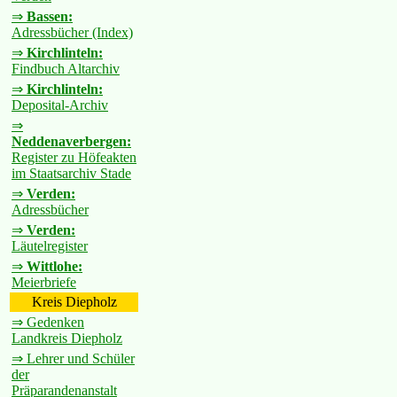
⇒
Bassen:
Adressbücher (Index)
⇒
Kirchlinteln:
Findbuch Altarchiv
⇒
Kirchlinteln:
Deposital-Archiv
⇒
Neddenaverbergen:
Register zu Höfeakten
im Staatsarchiv Stade
⇒
Verden:
Adressbücher
⇒
Verden:
Läutelregister
⇒
Wittlohe:
Meierbriefe
Kreis Diepholz
⇒ Gedenken
Landkreis Diepholz
⇒ Lehrer und Schüler
der
Präparandenanstalt