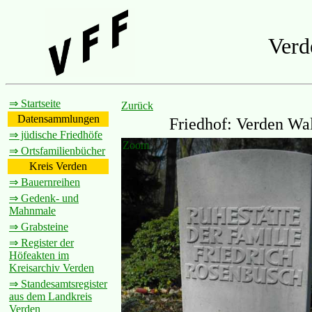
Verd
⇒ Startseite
Zurück
Datensammlungen
Friedhof: Verden Wal
⇒ jüdische Friedhöfe
Zoom
⇒ Ortsfamilienbücher
Kreis Verden
⇒ Bauernreihen
⇒ Gedenk- und
Mahnmale
⇒ Grabsteine
⇒ Register der
Höfeakten im
Kreisarchiv Verden
⇒ Standesamtsregister
aus dem Landkreis
Verden