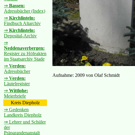
⇒
Bassen:
Adressbücher (Index)
⇒
Kirchlinteln:
Findbuch Altarchiv
⇒
Kirchlinteln:
Deposital-Archiv
⇒
Neddenaverbergen:
Register zu Höfeakten
im Staatsarchiv Stade
⇒
Verden:
Adressbücher
Aufnahme: 2009 von Olaf Schmidt
⇒
Verden:
Läutelregister
⇒
Wittlohe:
Meierbriefe
Kreis Diepholz
⇒ Gedenken
Landkreis Diepholz
⇒ Lehrer und Schüler
der
Präparandenanstalt