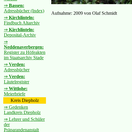
⇒
Bassen:
Adressbücher (Index)
Aufnahme: 2009 von Olaf Schmidt
⇒
Kirchlinteln:
Findbuch Altarchiv
⇒
Kirchlinteln:
Deposital-Archiv
⇒
Neddenaverbergen:
Register zu Höfeakten
im Staatsarchiv Stade
⇒
Verden:
Adressbücher
⇒
Verden:
Läutelregister
⇒
Wittlohe:
Meierbriefe
Kreis Diepholz
⇒ Gedenken
Landkreis Diepholz
⇒ Lehrer und Schüler
der
Präparandenanstalt