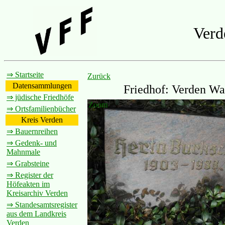
Verd
⇒ Startseite
Zurück
Datensammlungen
Friedhof: Verden Wal
⇒ jüdische Friedhöfe
Zoom
⇒ Ortsfamilienbücher
Kreis Verden
⇒ Bauernreihen
⇒ Gedenk- und
Mahnmale
⇒ Grabsteine
⇒ Register der
Höfeakten im
Kreisarchiv Verden
⇒ Standesamtsregister
aus dem Landkreis
Verden