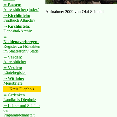
⇒
Bassen:
Adressbücher (Index)
Aufnahme: 2009 von Olaf Schmidt
⇒
Kirchlinteln:
Findbuch Altarchiv
⇒
Kirchlinteln:
Deposital-Archiv
⇒
Neddenaverbergen:
Register zu Höfeakten
im Staatsarchiv Stade
⇒
Verden:
Adressbücher
⇒
Verden:
Läutelregister
⇒
Wittlohe:
Meierbriefe
Kreis Diepholz
⇒ Gedenken
Landkreis Diepholz
⇒ Lehrer und Schüler
der
Präparandenanstalt