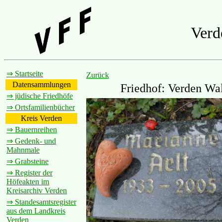
Verd
⇒ Startseite
Zurück
Datensammlungen
Friedhof: Verden Wal
⇒ jüdische Friedhöfe
Zoom
⇒ Ortsfamilienbücher
Kreis Verden
⇒ Bauernreihen
⇒ Gedenk- und
Mahnmale
⇒ Grabsteine
⇒ Register der
Höfeakten im
Kreisarchiv Verden
⇒ Standesamtsregister
aus dem Landkreis
Verden