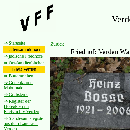
Verd
⇒ Startseite
Zurück
Datensammlungen
Friedhof: Verden Wal
⇒ jüdische Friedhöfe
Zoom
⇒ Ortsfamilienbücher
Kreis Verden
⇒ Bauernreihen
⇒ Gedenk- und
Mahnmale
⇒ Grabsteine
⇒ Register der
Höfeakten im
Kreisarchiv Verden
⇒ Standesamtsregister
aus dem Landkreis
Verden