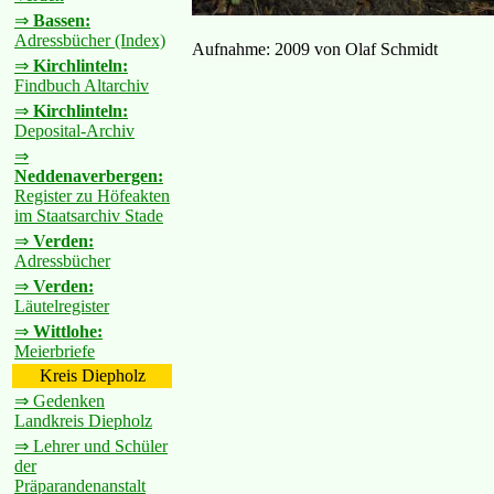
⇒
Bassen:
Adressbücher (Index)
Aufnahme: 2009 von Olaf Schmidt
⇒
Kirchlinteln:
Findbuch Altarchiv
⇒
Kirchlinteln:
Deposital-Archiv
⇒
Neddenaverbergen:
Register zu Höfeakten
im Staatsarchiv Stade
⇒
Verden:
Adressbücher
⇒
Verden:
Läutelregister
⇒
Wittlohe:
Meierbriefe
Kreis Diepholz
⇒ Gedenken
Landkreis Diepholz
⇒ Lehrer und Schüler
der
Präparandenanstalt