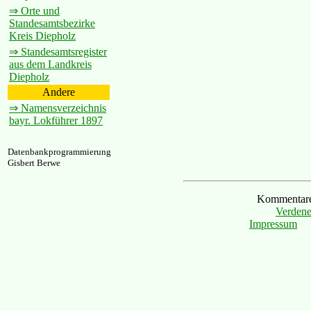
⇒ Orte und
Standesamtsbezirke
Kreis Diepholz
⇒ Standesamtsregister
aus dem Landkreis
Diepholz
Andere
⇒ Namensverzeichnis
bayr. Lokführer 1897
Datenbankprogrammierung
Gisbert Berwe
Kommentare 
Verdene
Impressum