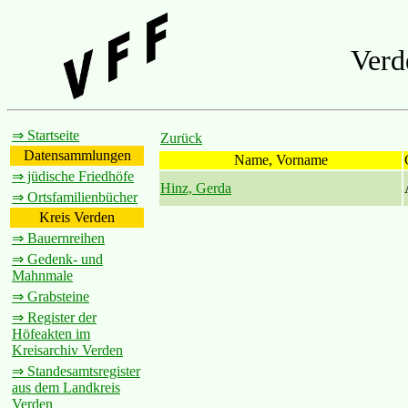
Verd
⇒ Startseite
Zurück
Datensammlungen
Name, Vorname
⇒ jüdische Friedhöfe
Hinz, Gerda
⇒ Ortsfamilienbücher
Kreis Verden
⇒ Bauernreihen
⇒ Gedenk- und
Mahnmale
⇒ Grabsteine
⇒ Register der
Höfeakten im
Kreisarchiv Verden
⇒ Standesamtsregister
aus dem Landkreis
Verden