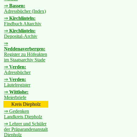
⇒
Bassen:
Adressbücher (Index)
⇒
Kirchlinteln:
Findbuch Altarchiv
⇒
Kirchlinteln:
Deposital-Archiv
⇒
Neddenaverbergen:
Register zu Höfeakten
im Staatsarchiv Stade
⇒
Verden:
Adressbücher
⇒
Verden:
Läutelregister
⇒
Wittlohe:
Meierbriefe
Kreis Diepholz
⇒ Gedenken
Landkreis Diepholz
⇒ Lehrer und Schüler
der Präparandenanstalt
Diepholz